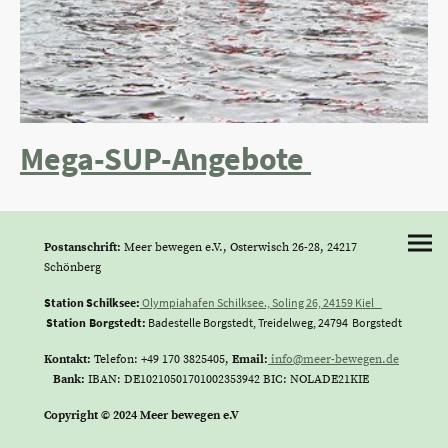
Mega-SUP-Angebote
Postanschrift:
Meer bewegen e.V., Osterwisch 26-28, 24217
Schönberg
Station Schilksee:
Olympiahafen Schilksee., Soling 26, 24159 Kiel
Station Borgstedt:
Badestelle Borgstedt, Treidelweg, 24794 Borgstedt
Kontakt:
Telefon: +49 170 3825405,
Email:
info@meer-bewegen.de
Bank:
IBAN: DE10210501701002353942 BIC: NOLADE21KIE
Copyright © 2024 Meer bewegen e.V