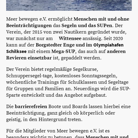
Meer bewegen e.V. ermöglicht
Menschen mit und ohne
Beeinträchtigungen
das
Segeln und das SUPen
. Der
Verein, der 2015 von zwei Nautikern gegründet wurde,
war zunächst nur am
Wittensee
ansässig. Seit 2020
Olympiahafen
kann auf der
Borgstedter Enge und im
Schilksee
mit einem
Mega-SUP
, das auch auf
anderen
Revieren einsetzbar
ist, gepaddelt werden.
Der Verein bietet regelmäßige Segelkurse,
Schnuppersegel-tage, kostenloses Sonntagssegeln,
wöchentliche Trainings für Schulklassen und Segeltage
für Gruppen und Familien an. Neuerdings wird die SUP-
Sparte entwickelt und das Angebot aufgebaut.
Die
barrierefreien
Boote und Boards lassen hierbei eine
Beeinträchtigung, ganz gleich ob körperlich oder
geistig, in den Hintergrund treten.
Für die Mitglieder von Meer bewegen e.V. ist es
besonders wichtig zu betonen, dass
Menschen mit und